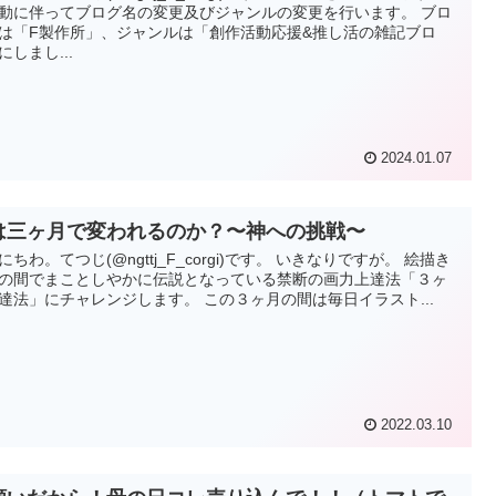
動に伴ってブログ名の変更及びジャンルの変更を行います。 ブロ
は「F製作所」、ジャンルは「創作活動応援&推し活の雑記ブロ
にしまし...
2024.01.07
は三ヶ月で変われるのか？〜神への挑戦〜
にちわ。てつじ(@ngttj_F_corgi)です。 いきなりですが。 絵描き
の間でまことしやかに伝説となっている禁断の画力上達法「３ヶ
達法」にチャレンジします。 この３ヶ月の間は毎日イラスト...
2022.03.10