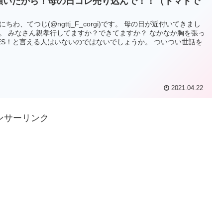
願いだから！母の日コレ売り込んで！！（トマトで
）
にちわ、てつじ(@ngttj_F_corgi)です。 母の日が近付いてきまし
。 みなさん親孝行してますか？できてますか？ なかなか胸を張っ
ES！と言える人はいないのではないでしょうか。 ついつい世話を
2021.04.22
ンサーリンク