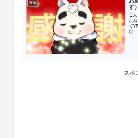
お
野菜
す
こん
たね
てY
焼...
スポ