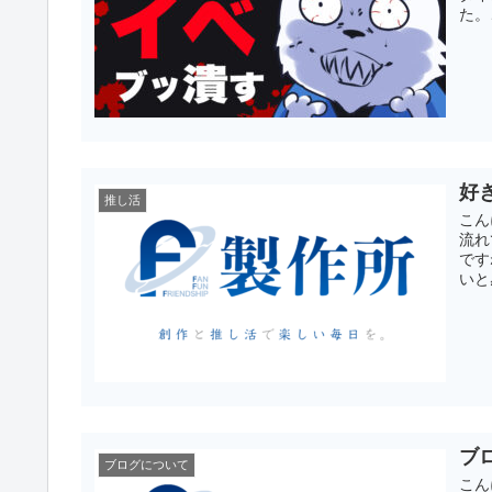
た。
好
推し活
こん
流れ
です
いと
ブ
ブログについて
こん