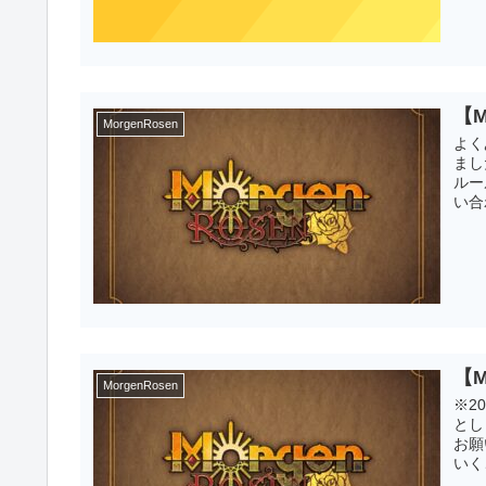
【M
MorgenRosen
よく
まし
ルー
い合
【M
MorgenRosen
※2
とし
お願
いく