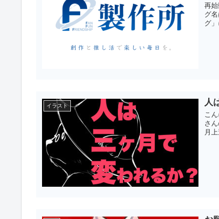
再始
グ名
グ」
人
イラスト
こん
さん
月上