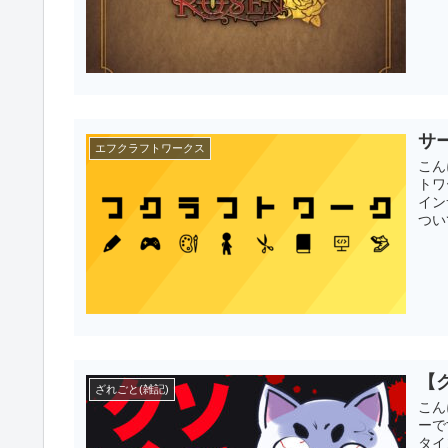
サ
エフクラフトワークス
こん
トワ
イン
つい
【
ざれごと(雑記)
こん
ーで
タイ