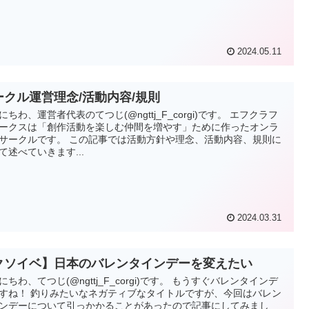
2024.05.11
ークル運営理念/活動内容/規則
にちわ、運営者代表のてつじ(@ngttj_F_corgi)です。 エフクラフ
ークスは「創作活動を楽しむ仲間を増やす」ために作ったオンラ
サークルです。 この記事では活動方針や理念、活動内容、規則に
て述べていきます...
2024.03.31
クソイベ】日本のバレンタインデーを変えたい
にちわ、てつじ(@ngttj_F_corgi)です。 もうすぐバレンタインデ
すね！ 釣りみたいなネガティブなタイトルですが、今回はバレン
ンデーについて引っかかることがあったので記事にしてみまし