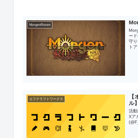
Mo
MorgenRosen
Mo
ード
守り
トア
【
エフクラフトワークス
ル
活動
Xアカ
(@F